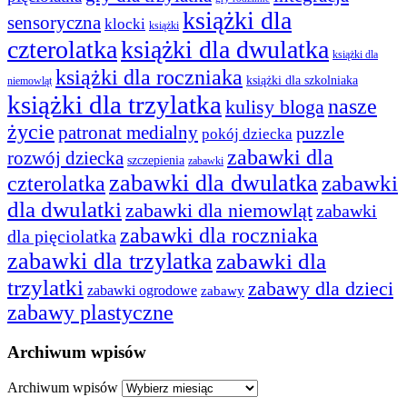
książki dla
sensoryczna
klocki
książki
czterolatka
książki dla dwulatka
książki dla
książki dla roczniaka
książki dla szkolniaka
niemowląt
książki dla trzylatka
nasze
kulisy bloga
życie
patronat medialny
puzzle
pokój dziecka
zabawki dla
rozwój dziecka
szczepienia
zabawki
zabawki dla dwulatka
czterolatka
zabawki
dla dwulatki
zabawki dla niemowląt
zabawki
zabawki dla roczniaka
dla pięciolatka
zabawki dla trzylatka
zabawki dla
trzylatki
zabawy dla dzieci
zabawki ogrodowe
zabawy
zabawy plastyczne
Archiwum wpisów
Archiwum wpisów