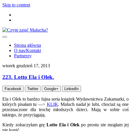
Skip to content
Strona główna
O nas/Kontakt
Partnerzy
wtorek grudzień 17, 2013
223. Lotto Ela i Olek.
Facebook
Twitter
Google+
LinkedIn
Ela i Olek to bardzo fajna seria książek Wydawnictwa Zakamarki, o
których pisałam tu —>
KLIK
. Maluch nadal je lubi, chociaż są one
przeznaczone dla trochę młodszych dzieci. Mają w sobie coś
takiego, że przyciągają.
Kiedy zobaczyłam grę
Lotto Ela i Olek
po prostu nie mogłam jej
nie kupić.