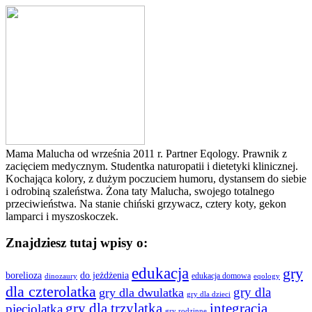
Mama Malucha od września 2011 r. Partner Eqology. Prawnik z
zacięciem medycznym. Studentka naturopatii i dietetyki klinicznej.
Kochająca kolory, z dużym poczuciem humoru, dystansem do siebie
i odrobiną szaleństwa. Żona taty Malucha, swojego totalnego
przeciwieństwa. Na stanie chiński grzywacz, cztery koty, gekon
lamparci i myszoskoczek.
Znajdziesz tutaj wpisy o:
edukacja
gry
borelioza
do jeżdżenia
edukacja domowa
dinozaury
eqology
dla czterolatka
gry dla
gry dla dwulatka
gry dla dzieci
gry dla trzylatka
integracja
pięciolatka
gry rodzinne