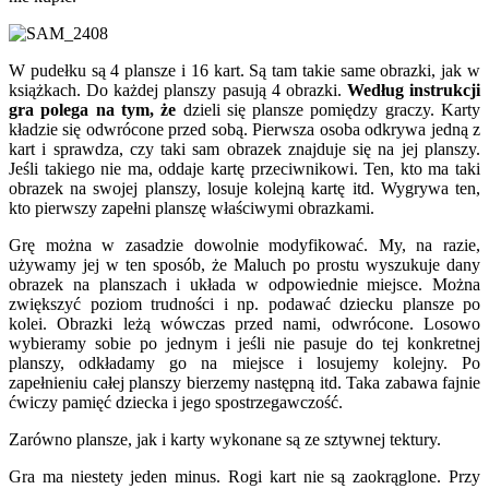
W pudełku są 4 plansze i 16 kart. Są tam takie same obrazki, jak w
książkach. Do każdej planszy pasują 4 obrazki.
Według instrukcji
gra polega na tym, że
dzieli się plansze pomiędzy graczy. Karty
kładzie się odwrócone przed sobą. Pierwsza osoba odkrywa jedną z
kart i sprawdza, czy taki sam obrazek znajduje się na jej planszy.
Jeśli takiego nie ma, oddaje kartę przeciwnikowi. Ten, kto ma taki
obrazek na swojej planszy, losuje kolejną kartę itd. Wygrywa ten,
kto pierwszy zapełni planszę właściwymi obrazkami.
Grę można w zasadzie dowolnie modyfikować. My, na razie,
używamy jej w ten sposób, że Maluch po prostu wyszukuje dany
obrazek na planszach i układa w odpowiednie miejsce. Można
zwiększyć poziom trudności i np. podawać dziecku plansze po
kolei. Obrazki leżą wówczas przed nami, odwrócone. Losowo
wybieramy sobie po jednym i jeśli nie pasuje do tej konkretnej
planszy, odkładamy go na miejsce i losujemy kolejny. Po
zapełnieniu całej planszy bierzemy następną itd. Taka zabawa fajnie
ćwiczy pamięć dziecka i jego spostrzegawczość.
Zarówno plansze, jak i karty wykonane są ze sztywnej tektury.
Gra ma niestety jeden minus. Rogi kart nie są zaokrąglone. Przy