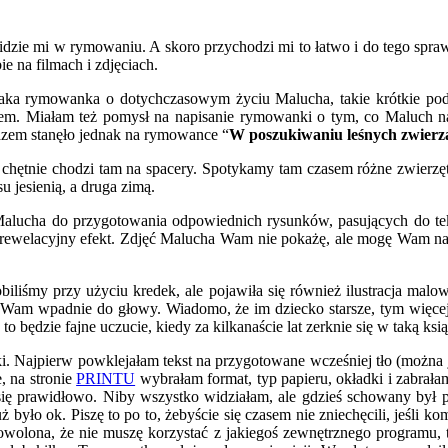
e idzie mi w rymowaniu. A skoro przychodzi mi to łatwo i do tego spr
ie na filmach i zdjęciach.
taka rymowanka o dotychczasowym życiu Malucha, takie krótkie pod
szem. Miałam też pomysł na napisanie rymowanki o tym, co Maluch n
azem stanęło jednak na rymowance “
W poszukiwaniu leśnych zwierz
chętnie chodzi tam na spacery. Spotykamy tam czasem różne zwierzęt
su jesienią, a druga zimą.
alucha do przygotowania odpowiednich rysunków, pasujących do tekst
 rewelacyjny efekt. Zdjęć Malucha Wam nie pokażę, ale mogę Wam nap
biliśmy przy użyciu kredek, ale pojawiła się również ilustracja malo
co Wam wpadnie do głowy. Wiadomo, że im dziecko starsze, tym więcej 
 to będzie fajne uczucie, kiedy za kilkanaście lat zerknie się w taką k
ki. Najpierw powklejałam tekst na przygotowane wcześniej tło (można
e, na stronie
PRINTU
wybrałam format, typ papieru, okładki i zabrał
 się prawidłowo. Niby wszystko widziałam, ale gdzieś schowany był 
było ok. Piszę to po to, żebyście się czasem nie zniechęcili, jeśli kom
adowolona, że nie muszę korzystać z jakiegoś zewnętrznego programu, 