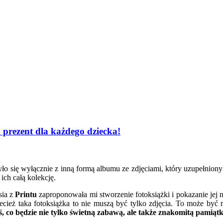
prezent dla każdego dziecka!
zyło się wyłącznie z inną formą albumu ze zdjęciami, który uzupełnion
ich całą kolekcję.
sia z
Printu
zaproponowała mi stworzenie fotoksiążki i pokazanie jej 
cież taka fotoksiążka to nie muszą być tylko zdjęcia. To może być 
 co będzie nie tylko świetną zabawą, ale także znakomitą pamiątką