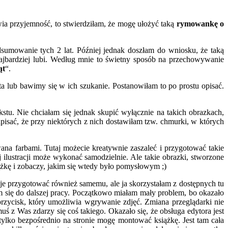
awia przyjemność, to stwierdziłam, że mogę ułożyć taką
rymowankę o
sumowanie tych 2 lat. Później jednak doszłam do wniosku, że taką
ajbardziej lubi. Według mnie to świetny sposób na przechowywanie
ąt
“.
a lub bawimy się w ich szukanie. Postanowiłam to po prostu opisać.
u. Nie chciałam się jednak skupić wyłącznie na takich obrazkach,
isać, że przy niektórych z nich dostawiłam tzw. chmurki, w których
wana farbami. Tutaj możecie kreatywnie zaszaleć i przygotować takie
ilustracji może wykonać samodzielnie. Ale takie obrazki, stworzone
siążkę i zobaczy, jakim się wtedy było pomysłowym ;)
 je przygotować również samemu, ale ja skorzystałam z dostępnych tu
am się do dalszej pracy. Początkowo miałam mały problem, bo okazało
przycisk, który umożliwia wgrywanie zdjęć. Zmiana przeglądarki nie
uś z Was zdarzy się coś takiego. Okazało się, że obsługa edytora jest
tylko bezpośrednio na stronie mogę montować książkę. Jest tam cała