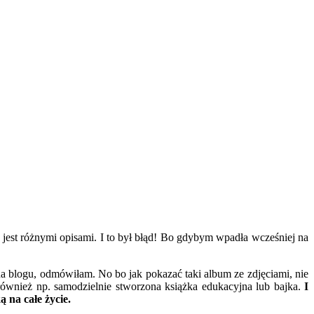
y jest różnymi opisami. I to był błąd! Bo gdybym wpadła wcześniej na
na blogu, odmówiłam. No bo jak pokazać taki album ze zdjęciami, nie
również np. samodzielnie stworzona książka edukacyjna lub bajka.
I
 na całe życie.