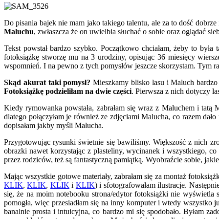
Do pisania bajek nie mam jako takiego talentu, ale za to dość dobrz
Maluchu
, zwłaszcza że on uwielbia słuchać o sobie oraz oglądać sieb
Tekst powstał bardzo szybko. Początkowo chciałam, żeby to była 
fotoksiążkę stworzę mu na 3 urodziny, opisując 36 miesięcy wier
wspomnień. I na pewno z tych pomysłów jeszcze skorzystam. Tym r
Skąd akurat taki pomysł?
Mieszkamy blisko lasu i Maluch bardzo 
Fotoksiążkę podzieliłam na dwie części
. Pierwsza z nich dotyczy la
Kiedy rymowanka powstała, zabrałam się wraz z Maluchem i tatą M
dlatego połączyłam je również ze zdjęciami Malucha, co razem dało
dopisałam jakby myśli Malucha.
Przygotowując rysunki świetnie się bawiliśmy. Większość z nich zro
obrazki nawet korzystając z plasteliny, wycinanek i wszystkiego, 
przez rodziców, też są fantastyczną pamiątką. Wyobraźcie sobie, jakie
Mając wszystkie gotowe materiały, zabrałam się za montaż fotoksiąż
KLIK
,
KLIK
,
KLIK
i
KLIK
) i sfotografowałam ilustracje. Następni
się, że na moim notebooku strona/edytor fotoksiążki nie wyświetla
pomogła, więc przesiadłam się na inny komputer i wtedy wszystko już 
banalnie prosta i intuicyjna, co bardzo mi się spodobało. Byłam z