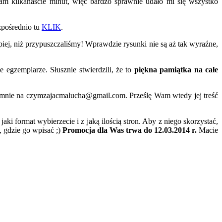
am kilkanaście minut, więc bardzo sprawnie udało mi się wszystko
zpośrednio tu
KLIK
.
piej, niż przypuszczaliśmy! Wprawdzie rysunki nie są aż tak wyraźne,
 egzemplarze. Słusznie stwierdzili, że to
piękna pamiątka na całe
 do mnie na czymzajacmalucha@gmail.com. Prześlę Wam wtedy jej treść
aki format wybierzecie i z jaką ilością stron. Aby z niego skorzystać,
, gdzie go wpisać ;)
Promocja dla Was trwa do 12.03.2014 r.
Macie