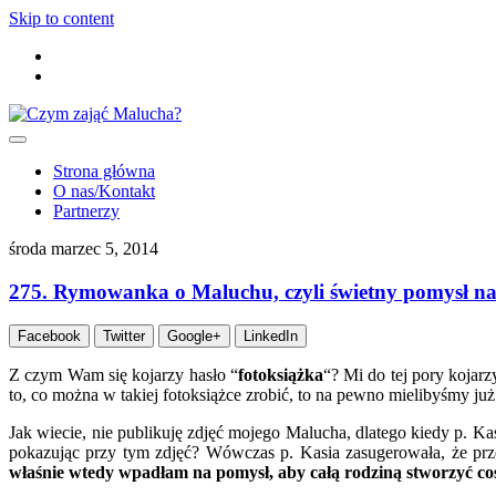
Skip to content
Strona główna
O nas/Kontakt
Partnerzy
środa marzec 5, 2014
275. Rymowanka o Maluchu, czyli świetny pomysł na 
Facebook
Twitter
Google+
LinkedIn
Z czym Wam się kojarzy hasło “
fotoksiążka
“? Mi do tej pory kojar
to, co można w takiej fotoksiążce zrobić, to na pewno mielibyśmy już 
Jak wiecie, nie publikuję zdjęć mojego Malucha, dlatego kiedy p. Ka
pokazując przy tym zdjęć? Wówczas p. Kasia zasugerowała, że prze
właśnie wtedy wpadłam na pomysł, aby całą rodziną stworzyć coś,