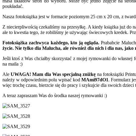
masa układów stron do wyboru. Może być jedno zdjęcie na stronie
poukładać.
Nasza fotoksiążka jest w formacie poziomym 25 cm x 20 cm, z tward
Z niecierpliwością czekaliśmy na przesyłkę. A kiedy książka już do 
ale to kwestia tego, że robiliśmy je używając świecowych kredek. Pr
Fotoksiążka zachwyca każdego, kto ją ogląda.
Prababcie Malucha 
życie. Nie tylko dla Malucha, ale również dla nich i dla nas, jako
Jeśli ktoś z Was chciałby skorzystać z mojej rymowanki do własnej 
na maila :)
Ale
UWAGA!
Mam dla Was specjalną zniżkę
na fotoksiążki Printu
należy w odpowiednim polu wpisać kod
MAmi97dO1
. Formularz je
więc trochę czasu, bierzcie się do pracy i szykujcie dla swoich dzieci
A teraz zapraszam Was do środka naszej rymowanki :)