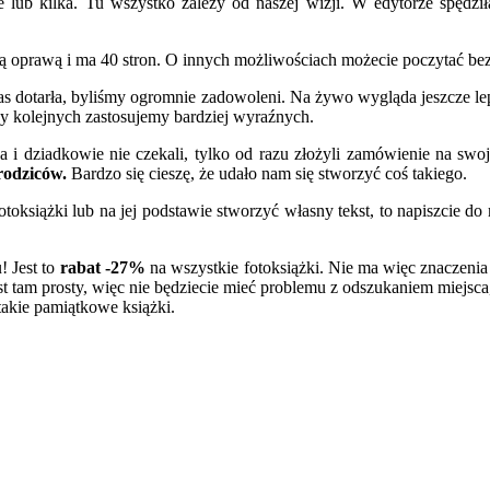
 lub kilka. Tu wszystko zależy od naszej wizji. W edytorze spędził
ą oprawą i ma 40 stron. O innych możliwościach możecie poczytać be
nas dotarła, byliśmy ogromnie zadowoleni. Na żywo wygląda jeszcze le
zy kolejnych zastosujemy bardziej wyraźnych.
i dziadkowie nie czekali, tylko od razu złożyli zamówienie na swoje
 rodziców.
Bardzo się cieszę, że udało nam się stworzyć coś takiego.
fotoksiążki lub na jej podstawie stworzyć własny tekst, to napiszcie
! Jest to
rabat -27%
na wszystkie fotoksiążki. Nie ma więc znaczenia j
st tam prosty, więc nie będziecie mieć problemu z odszukaniem miejsca
 takie pamiątkowe książki.