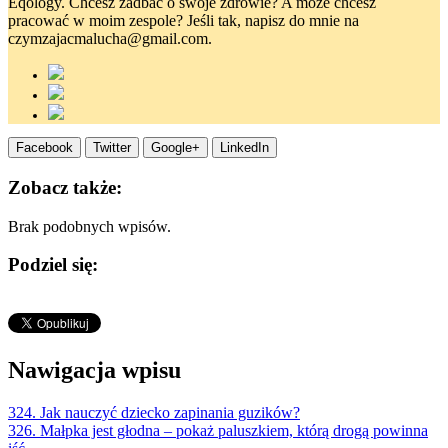
Eqology. Chcesz zadbać o swoje zdrowie? A może chcesz
pracować w moim zespole? Jeśli tak, napisz do mnie na
czymzajacmalucha@gmail.com.
Facebook
Twitter
Google+
LinkedIn
Zobacz także:
Brak podobnych wpisów.
Podziel się:
Nawigacja wpisu
324. Jak nauczyć dziecko zapinania guzików?
326. Małpka jest głodna – pokaż paluszkiem, którą drogą powinna