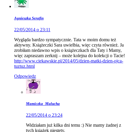
Agnieszka Serafin
22/05/2014 o 23:11
Wygląda bardzo sympatycznie. Tata w moim domu też
aktywny. Książeczki Sara uwielbia, więc czyta również. Ja
zrobiłam niedawno wpis o książeczkach dla Taty i Mamy,
więc zapraszam zerknij – może kolejna do kolekcji o Tacie!
http://www.ciekawskie.pl/2014/05/dzien-matki-dzien-ojca-
tuztuz.html
Odpowiedz
Mamiczka_Malucha
22/05/2014 o 23:24
Widziałam już kilka dni temu :) Nie mamy żadnej z
tych książek niestety.