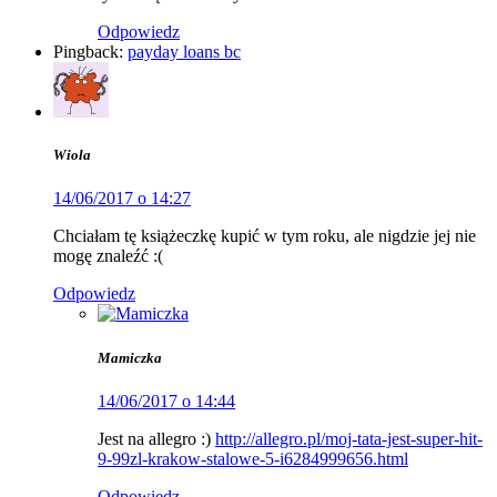
Odpowiedz
Pingback:
payday loans bc
Wiola
14/06/2017 o 14:27
Chciałam tę książeczkę kupić w tym roku, ale nigdzie jej nie
mogę znaleźć :(
Odpowiedz
Mamiczka
14/06/2017 o 14:44
Jest na allegro :)
http://allegro.pl/moj-tata-jest-super-hit-
9-99zl-krakow-stalowe-5-i6284999656.html
Odpowiedz