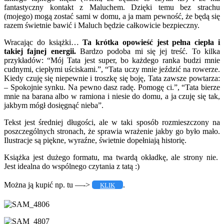
fantastyczny kontakt z Maluchem. Dzięki temu bez strachu
(mojego) mogą zostać sami w domu, a ja mam pewność, że będą się
razem świetnie bawić i Maluch będzie całkowicie bezpieczny.
Wracając do książki…
Ta krótka opowieść jest pełna ciepła i
takiej fajnej energii.
Bardzo podoba mi się jej treść. To kilka
przykładów: “Mój Tata jest super, bo każdego ranka budzi mnie
cudnymi, ciepłymi uściskami.”, “Tata uczy mnie jeździć na rowerze.
Kiedy czuję się niepewnie i troszkę się boję, Tata zawsze powtarza:
– Spokojnie synku. Na pewno dasz radę. Pomogę ci.”, “Tata bierze
mnie na barana albo w ramiona i niesie do domu, a ja czuję się tak,
jakbym mógł dosięgnąć nieba”.
Tekst jest średniej długości, ale w taki sposób rozmieszczony na
poszczególnych stronach, że sprawia wrażenie jakby go było mało.
Ilustracje są piękne, wyraźne, świetnie dopełniają historię.
Książka jest dużego formatu, ma twardą okładkę, ale strony nie.
Jest idealna do wspólnego czytania z tatą :)
Można ją kupić np. tu —->
.
KLIK