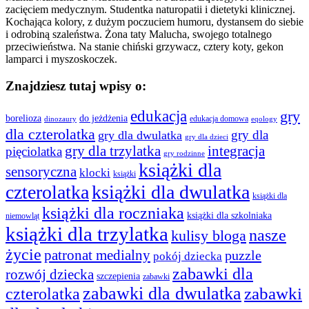
zacięciem medycznym. Studentka naturopatii i dietetyki klinicznej.
Kochająca kolory, z dużym poczuciem humoru, dystansem do siebie
i odrobiną szaleństwa. Żona taty Malucha, swojego totalnego
przeciwieństwa. Na stanie chiński grzywacz, cztery koty, gekon
lamparci i myszoskoczek.
Znajdziesz tutaj wpisy o:
edukacja
gry
borelioza
do jeżdżenia
edukacja domowa
dinozaury
eqology
dla czterolatka
gry dla
gry dla dwulatka
gry dla dzieci
gry dla trzylatka
integracja
pięciolatka
gry rodzinne
książki dla
sensoryczna
klocki
książki
czterolatka
książki dla dwulatka
książki dla
książki dla roczniaka
książki dla szkolniaka
niemowląt
książki dla trzylatka
nasze
kulisy bloga
życie
patronat medialny
puzzle
pokój dziecka
zabawki dla
rozwój dziecka
szczepienia
zabawki
zabawki dla dwulatka
czterolatka
zabawki