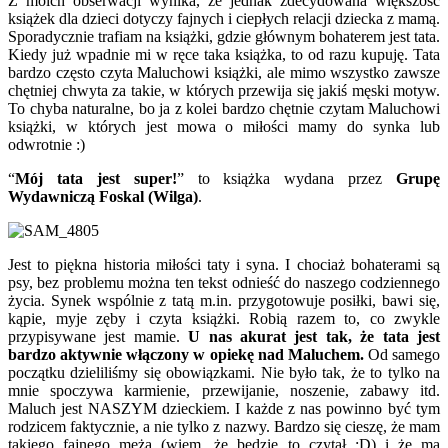
Z moich obserwacji wynika, że jednak zdecydowana większość
książek dla dzieci dotyczy fajnych i ciepłych relacji dziecka z mamą.
Sporadycznie trafiam na książki, gdzie głównym bohaterem jest tata.
Kiedy już wpadnie mi w ręce taka książka, to od razu kupuję. Tata
bardzo często czyta Maluchowi książki, ale mimo wszystko zawsze
chętniej chwyta za takie, w których przewija się jakiś męski motyw.
To chyba naturalne, bo ja z kolei bardzo chętnie czytam Maluchowi
książki, w których jest mowa o miłości mamy do synka lub
odwrotnie :)
“
Mój tata jest super!
” to książka wydana przez
Grupę
Wydawniczą Foskal (Wilga)
.
Jest to piękna historia miłości taty i syna. I chociaż bohaterami są
psy, bez problemu można ten tekst odnieść do naszego codziennego
życia. Synek wspólnie z tatą m.in. przygotowuje posiłki, bawi się,
kąpie, myje zęby i czyta książki. Robią razem to, co zwykle
przypisywane jest mamie.
U nas akurat jest tak, że tata jest
bardzo aktywnie włączony w opiekę nad Maluchem.
Od samego
początku dzieliliśmy się obowiązkami. Nie było tak, że to tylko na
mnie spoczywa karmienie, przewijanie, noszenie, zabawy itd.
Maluch jest NASZYM dzieckiem. I każde z nas powinno być tym
rodzicem faktycznie, a nie tylko z nazwy. Bardzo się cieszę, że mam
takiego fajnego męża (wiem, że będzie to czytał :D) i że ma