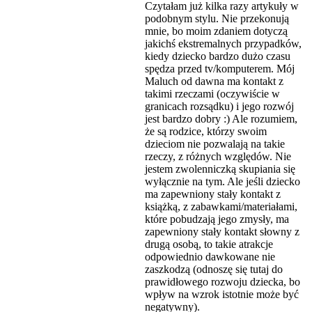
Czytałam już kilka razy artykuły w
podobnym stylu. Nie przekonują
mnie, bo moim zdaniem dotyczą
jakichś ekstremalnych przypadków,
kiedy dziecko bardzo dużo czasu
spędza przed tv/komputerem. Mój
Maluch od dawna ma kontakt z
takimi rzeczami (oczywiście w
granicach rozsądku) i jego rozwój
jest bardzo dobry :) Ale rozumiem,
że są rodzice, którzy swoim
dzieciom nie pozwalają na takie
rzeczy, z różnych względów. Nie
jestem zwolenniczką skupiania się
wyłącznie na tym. Ale jeśli dziecko
ma zapewniony stały kontakt z
książką, z zabawkami/materiałami,
które pobudzają jego zmysły, ma
zapewniony stały kontakt słowny z
drugą osobą, to takie atrakcje
odpowiednio dawkowane nie
zaszkodzą (odnoszę się tutaj do
prawidłowego rozwoju dziecka, bo
wpływ na wzrok istotnie może być
negatywny).