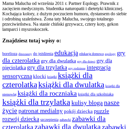
Mama Malucha od września 2011 r. Partner Eqology. Prawnik z
zacięciem medycznym. Studentka naturopatii i dietetyki klinicznej.
Kochająca kolory, z dużym poczuciem humoru, dystansem do siebie
i odrobiną szaleństwa. Żona taty Malucha, swojego totalnego
przeciwieństwa. Na stanie chiński grzywacz, cztery koty, gekon
lamparci i myszoskoczek.
Znajdziesz tutaj wpisy o:
edukacja
gry
borelioza
do jeżdżenia
edukacja domowa
dinozaury
eqology
dla czterolatka
gry dla
gry dla dwulatka
gry dla dzieci
gry dla trzylatka
integracja
pięciolatka
gry rodzinne
książki dla
sensoryczna
klocki
książki
czterolatka
książki dla dwulatka
książki dla
książki dla roczniaka
książki dla szkolniaka
niemowląt
książki dla trzylatka
nasze
kulisy bloga
życie
patronat medialny
puzzle
pokój dziecka
zabawki dla
rozwój dziecka
szczepienia
zabawki
zabawki dla dwulatka
czterolatka
zabawki