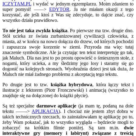
ICZYTAM.PL
i wydać w jednym egzemplarzu. Moim zdaniem to
super pomysł! ——>
EDYTOR
. Ja nie miałam okazji z tego
korzystać, ale jeśli ktoś z Was się zdecyduje, to dajcie znać, czy
wszystko działa prawidłowo.
To nie jest taka zwykła książka
. Po pierwsze ma tzw. drugie dno.
Stół ucieka ze świata zurbanizowanej cywilizacji człowieka, z
miasta, aż w końcu na nowo dołącza do drzew, od których pochodzi
i zapuszcza swoje korzenie w ziemi. Przyroda ma więc tutaj
znaczenie symboliczne. Ale ja czytając ten tekst interpretuję go tak,
jak Maluch. Dla nas jest to po prostu opowieść o śmiesznym stole, z
nogami, który ucieka, a my śledzimy jego losy i staramy się go
dogonić na kolejnych stronach. Wyobraźnia dzieci jest tak duża, że
Maluch nie miał żadnego problemu z akceptacją tego tekstu.
Po drugie jest to tzw.
książka hybrydowa
, która łączy tekst i
ilustracje z lektorem (Piotr Fronczewski) i animacją (wszystko to
znajduje się na dołączonej do książki płycie).
Są też specjalne
darmowe
aplikacje
(ja mam tę, podaną na dole
tekstu ——->
APLIKACJA
). I chociaż nie jestem zbyt dobra w
takich technicznych rzeczach, to zainstalowałam tę aplikację po to,
żeby Wam pokazać, jak to wszystko wygląda – będziecie mogli to
zobaczyć na krótkim filmie poniżej. Są tam m.in.
dwie
interaktywne gry (memory i labirynt) związane z treścią