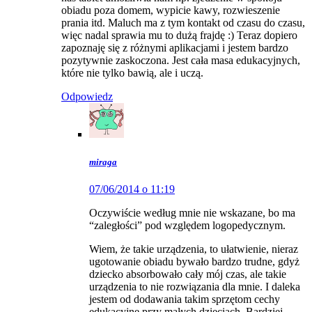
obiadu poza domem, wypicie kawy, rozwieszenie
prania itd. Maluch ma z tym kontakt od czasu do czasu,
więc nadal sprawia mu to dużą frajdę :) Teraz dopiero
zapoznaję się z różnymi aplikacjami i jestem bardzo
pozytywnie zaskoczona. Jest cała masa edukacyjnych,
które nie tylko bawią, ale i uczą.
Odpowiedz
miraga
07/06/2014 o 11:19
Oczywiście według mnie nie wskazane, bo ma
“zaległości” pod względem logopedycznym.
Wiem, że takie urządzenia, to ułatwienie, nieraz
ugotowanie obiadu bywało bardzo trudne, gdyż
dziecko absorbowało cały mój czas, ale takie
urządzenia to nie rozwiązania dla mnie. I daleka
jestem od dodawania takim sprzętom cechy
edukacyjne przy małych dzieciach. Bardziej