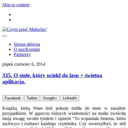
Skip to content
Strona główna
O nas/Kontakt
Partnerzy
piątek czerwiec 6, 2014
335. O stole, który uciekł do lasu + świetna
aplikacja.
Facebook
Twitter
Google+
LinkedIn
Książka, którą Wam dziś pokażę trafiła do mnie w zasadzie
przypadkiem. W gąszczu różnych wiadomości na mailu zwróciła
moją uwagę swoim tytułem i opisem “To wspaniała historia, która
zachwyci i rozbawi każdego czytelnika. Czy uwierzyłbyś, że stół