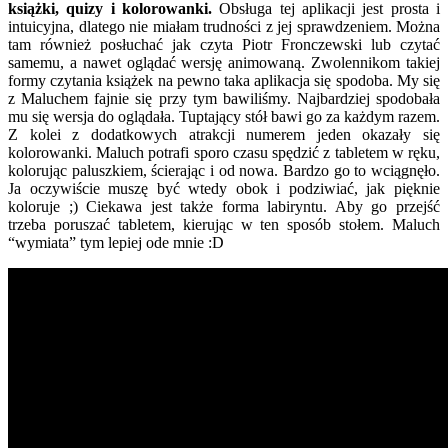
książki, quizy i kolorowanki.
Obsługa tej aplikacji jest prosta i
intuicyjna, dlatego nie miałam trudności z jej sprawdzeniem. Można
tam również posłuchać jak czyta Piotr Fronczewski lub czytać
samemu, a nawet oglądać wersję animowaną. Zwolennikom takiej
formy czytania książek na pewno taka aplikacja się spodoba. My się
z Maluchem fajnie się przy tym bawiliśmy. Najbardziej spodobała
mu się wersja do oglądała. Tuptający stół bawi go za każdym razem.
Z kolei z dodatkowych atrakcji numerem jeden okazały się
kolorowanki. Maluch potrafi sporo czasu spędzić z tabletem w ręku,
kolorując paluszkiem, ścierając i od nowa. Bardzo go to wciągnęło.
Ja oczywiście muszę być wtedy obok i podziwiać, jak pięknie
koloruje ;) Ciekawa jest także forma labiryntu. Aby go przejść
trzeba poruszać tabletem, kierując w ten sposób stołem. Maluch
“wymiata” tym lepiej ode mnie :D