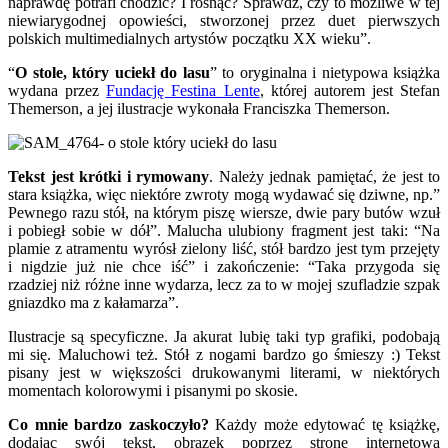
naprawdę potrafi chodzić? I rosnąć? Sprawdź, czy to możliwe w tej
niewiarygodnej opowieści, stworzonej przez duet pierwszych
polskich multimedialnych artystów początku XX wieku”.
“
O stole, który uciekł do lasu
” to oryginalna i nietypowa książka
wydana przez
Fundację Festina Lente
, której autorem jest Stefan
Themerson, a jej ilustracje wykonała Franciszka Themerson.
Tekst jest krótki i rymowany
. Należy jednak pamiętać, że jest to
stara książka, więc niektóre zwroty mogą wydawać się dziwne, np.”
Pewnego razu stół, na którym piszę wiersze, dwie pary butów wzuł
i pobiegł sobie w dół”. Malucha ulubiony fragment jest taki: “Na
plamie z atramentu wyrósł zielony liść, stół bardzo jest tym przejęty
i nigdzie już nie chce iść” i zakończenie: “Taka przygoda się
rzadziej niż różne inne wydarza, lecz za to w mojej szufladzie szpak
gniazdko ma z kałamarza”.
Ilustracje są specyficzne. Ja akurat lubię taki typ grafiki, podobają
mi się. Maluchowi też. Stół z nogami bardzo go śmieszy :) Tekst
pisany jest w większości drukowanymi literami, w niektórych
momentach kolorowymi i pisanymi po skosie.
Co mnie bardzo zaskoczyło?
Każdy może edytować tę książkę,
dodając swój tekst, obrazek poprzez stronę internetową