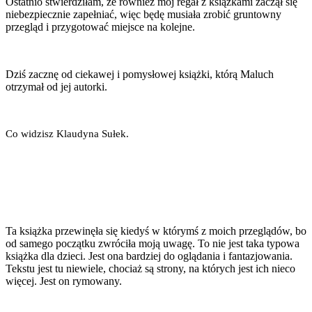
Ostatnio stwierdziłam, że również mój regał z książkami zaczął się
niebezpiecznie zapełniać, więc będę musiała zrobić gruntowny
przegląd i przygotować miejsce na kolejne.
Dziś zacznę od ciekawej i pomysłowej książki, którą Maluch
otrzymał od jej autorki.
Co widzisz Klaudyna Sułek.
Ta książka przewinęła się kiedyś w którymś z moich przeglądów, bo
od samego początku zwróciła moją uwagę. To nie jest taka typowa
książka dla dzieci. Jest ona bardziej do oglądania i fantazjowania.
Tekstu jest tu niewiele, chociaż są strony, na których jest ich nieco
więcej. Jest on rymowany.