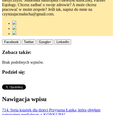
medycznym. Studentka naturopatii i dietetyki klinicznej. Partner
Eqology. Chcesz zadbać o swoje zdrowie? A może chcesz
pracować w moim zespole? Jeśli tak, napisz do mnie na
czymzajacmalucha@gmail.com.
Facebook
Twitter
Google+
LinkedIn
Zobacz także:
Brak podobnych wpisów.
Podziel się:
Nawigacja wpisu
714. Seria książek dla dzieci Przyjazna Łapka, którą objęłam
patronatem medialnym + KONKURS!