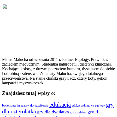
Mama Malucha od września 2011 r. Partner Eqology. Prawnik z
zacięciem medycznym. Studentka naturopatii i dietetyki klinicznej.
Kochająca kolory, z dużym poczuciem humoru, dystansem do siebie
i odrobiną szaleństwa. Żona taty Malucha, swojego totalnego
przeciwieństwa. Na stanie chiński grzywacz, cztery koty, gekon
lamparci i myszoskoczek.
Znajdziesz tutaj wpisy o:
edukacja
gry
borelioza
do jeżdżenia
edukacja domowa
dinozaury
eqology
dla czterolatka
gry dla
gry dla dwulatka
gry dla dzieci