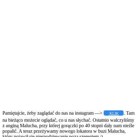
Pamiętajcie, żeby zaglądać do nas na instagram —>
. Tam
KLIK
na bieżąco możecie oglądać, co u nas słychać. Ostatnio walczyliśmy
z anginą Malucha, przy której gorączki po 40 stopni dały nam nieźle
popalić. A teraz przeżywamy nowego lokatora w buzi Malucha,
który pojawił się niespodziewanie poza szeregiem ;)