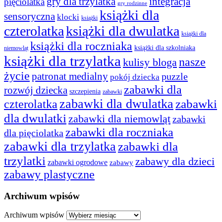
gry dla trzylatka
integracja
pięciolatka
gry rodzinne
książki dla
sensoryczna
klocki
książki
czterolatka
książki dla dwulatka
książki dla
książki dla roczniaka
książki dla szkolniaka
niemowląt
książki dla trzylatka
nasze
kulisy bloga
życie
patronat medialny
puzzle
pokój dziecka
zabawki dla
rozwój dziecka
szczepienia
zabawki
zabawki dla dwulatka
czterolatka
zabawki
dla dwulatki
zabawki dla niemowląt
zabawki
zabawki dla roczniaka
dla pięciolatka
zabawki dla trzylatka
zabawki dla
trzylatki
zabawy dla dzieci
zabawki ogrodowe
zabawy
zabawy plastyczne
Archiwum wpisów
Archiwum wpisów