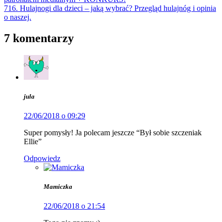
716. Hulajnogi dla dzieci – jaką wybrać? Przegląd hulajnóg i opinia
o naszej.
7 komentarzy
jula
22/06/2018 o 09:29
Super pomysły! Ja polecam jeszcze “Był sobie szczeniak
Ellie”
Odpowiedz
Mamiczka
22/06/2018 o 21:54