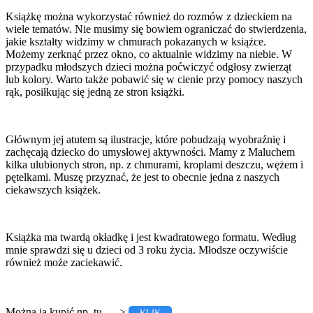
Książkę można wykorzystać również do rozmów z dzieckiem na
wiele tematów. Nie musimy się bowiem ograniczać do stwierdzenia,
jakie kształty widzimy w chmurach pokazanych w książce.
Możemy zerknąć przez okno, co aktualnie widzimy na niebie. W
przypadku młodszych dzieci można poćwiczyć odgłosy zwierząt
lub kolory. Warto także pobawić się w cienie przy pomocy naszych
rąk, posiłkując się jedną ze stron książki.
Głównym jej atutem są ilustracje, które pobudzają wyobraźnię i
zachęcają dziecko do umysłowej aktywności. Mamy z Maluchem
kilka ulubionych stron, np. z chmurami, kroplami deszczu, wężem i
pętelkami. Muszę przyznać, że jest to obecnie jedna z naszych
ciekawszych książek.
Książka ma twardą okładkę i jest kwadratowego formatu. Według
mnie sprawdzi się u dzieci od 3 roku życia. Młodsze oczywiście
również może zaciekawić.
Można ją kupić np. tu —->
.
KLIK