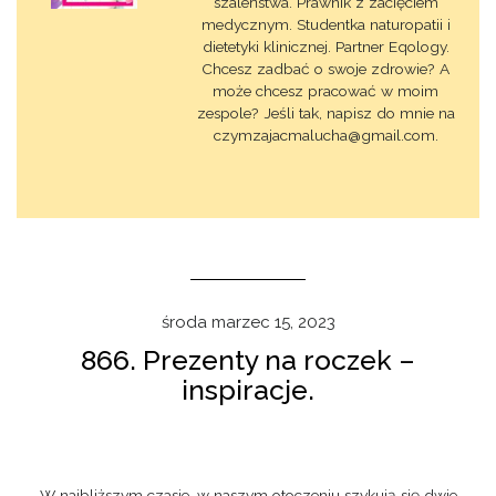
szaleństwa. Prawnik z zacięciem
medycznym. Studentka naturopatii i
dietetyki klinicznej. Partner Eqology.
Chcesz zadbać o swoje zdrowie? A
może chcesz pracować w moim
zespole? Jeśli tak, napisz do mnie na
czymzajacmalucha@gmail.com.
środa marzec 15, 2023
866. Prezenty na roczek –
inspiracje.
W najbliższym czasie, w naszym otoczeniu szykują się dwie