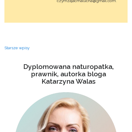
czymzajacmalucha@gmail.com.
Nawigacja
Starsze wpisy
po
wpisach
Dyplomowana naturopatka,
prawnik, autorka bloga
Katarzyna Walas