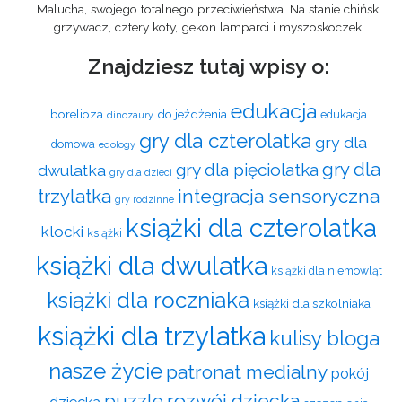
Malucha, swojego totalnego przeciwieństwa. Na stanie chiński
grzywacz, cztery koty, gekon lamparci i myszoskoczek.
Znajdziesz tutaj wpisy o:
edukacja
borelioza
do jeżdżenia
edukacja
dinozaury
gry dla czterolatka
gry dla
domowa
eqology
gry dla
gry dla pięciolatka
dwulatka
gry dla dzieci
trzylatka
integracja sensoryczna
gry rodzinne
książki dla czterolatka
klocki
książki
książki dla dwulatka
książki dla niemowląt
książki dla roczniaka
książki dla szkolniaka
książki dla trzylatka
kulisy bloga
nasze życie
patronat medialny
pokój
rozwój dziecka
puzzle
dziecka