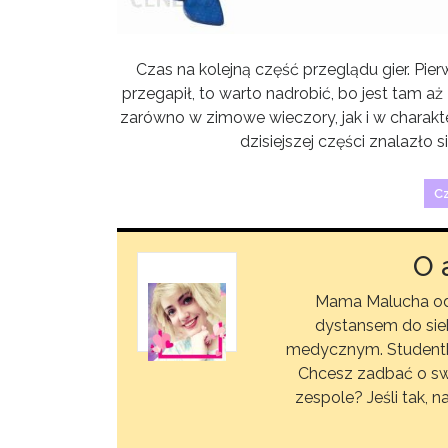
Czas na kolejną część przeglądu gier. Pie
przegapił, to warto nadrobić, bo jest tam a
zarówno w zimowe wieczory, jak i w chara
dzisiejszej części znalazło 
Cz
O 
Mama Malucha od 
dystansem do sieb
medycznym. Studentka n
Chcesz zadbać o s
zespole? Jeśli tak,