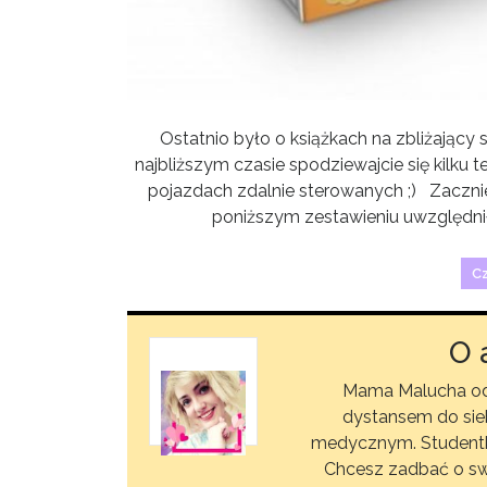
Ostatnio było o książkach na zbliżający s
najbliższym czasie spodziewajcie się kilku
pojazdach zdalnie sterowanych ;) Zacznie
poniższym zestawieniu uwzględnił
Cz
O 
Mama Malucha od 
dystansem do sieb
medycznym. Studentka n
Chcesz zadbać o s