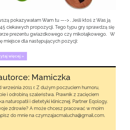
rwszą pokazywałam Wam tu —-> . Jeśli ktoś z Was ją
ż 45 ciekawych propozycji. Tego typu gry sprawdzą się
kterze prezentu gwiazdkowego czy mikołajkowego. W
się miejsce dla następujących pozycji:
ytaj więcej »
autorce: Mamiczka
września 2011 r. Z dużym poczuciem humoru,
ie i odrobiną szaleństwa. Prawnik z zacięciem
aturopatii i dietetyki klinicznej. Partner Eqology.
woje zdrowie? A może chcesz pracować w moim
 napisz do mnie na czymzajacmalucha@gmail.com.