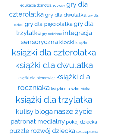
gry dla
edukacja domowa
eqology
czterolatka
gry dla dwulatka
gry dla
gry dla
gry dla pięciolatka
dzieci
trzylatka
integracja
gry rodzinne
sensoryczna
klocki
książki
książki dla czterolatka
książki dla dwulatka
książki dla
książki dla niemowląt
roczniaka
książki dla szkolniaka
książki dla trzylatka
nasze życie
kulisy bloga
patronat medialny
pokój dziecka
rozwój dziecka
puzzle
szczepienia