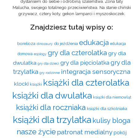
dystansem do siebie i odrobiną szaleństwa. Żona taty
Malucha, swojego totalnego przeciwieństwa. Na stanie chiński
grzywacz, cztery koty, gekon lamparci i myszoskoczek.
Znajdziesz tutaj wpisy o:
edukacja
borelioza
do jeżdżenia
edukacja
dinozaury
gry dla czterolatka
gry dla
domowa
eqology
gry dla
gry dla pięciolatka
dwulatka
gry dla dzieci
trzylatka
integracja sensoryczna
gry rodzinne
książki dla czterolatka
klocki
książki
książki dla dwulatka
książki dla niemowląt
książki dla roczniaka
książki dla szkolniaka
książki dla trzylatka
kulisy bloga
nasze życie
patronat medialny
pokój