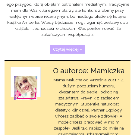
jego przygód, którą objęłam patronatem medialnym. Tradycyjnie
mam dla Was kilka egzemplarzy, ale konkurs zrobimy przy
następnym wpisie recenzyjnym, bo niedługo ukaże się kolejna
książka Amberka. Wtedy będziecie mogli zgarnąć zestawy obu
książek. Jednocześnie chciałam Was poinformować, że
zakończyłam współpracę z
Czytaj więcej »
O autorce: Mamiczka
Mama Malucha od września 2011 r. Z
dużym poczuciem humoru,
dystansem do siebie i odrobiną
szaleństwa. Prawnik z zacięciem
medycznym. Studentka naturopatii i
dietetyki klinicznej. Partner Eqology.
Chcesz zadbać o swoje zdrowie? A
może chcesz pracować w moim
zespole? Jeśli tak, napisz do mnie na
czymzajacmalucha@gmail.com.