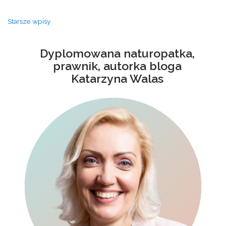
Nawigacja
Starsze wpisy
po
wpisach
Dyplomowana naturopatka,
prawnik, autorka bloga
Katarzyna Walas