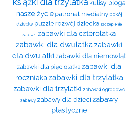
książki dla trzylatka
kulisy bloga
nasze życie
patronat medialny
pokój
rozwój dziecka
puzzle
dziecka
szczepienia
zabawki dla czterolatka
zabawki
zabawki dla dwulatka
zabawki
dla dwulatki
zabawki dla niemowląt
zabawki dla
zabawki dla pięciolatka
zabawki dla trzylatka
roczniaka
zabawki dla trzylatki
zabawki ogrodowe
zabawy
zabawy dla dzieci
zabawy
plastyczne