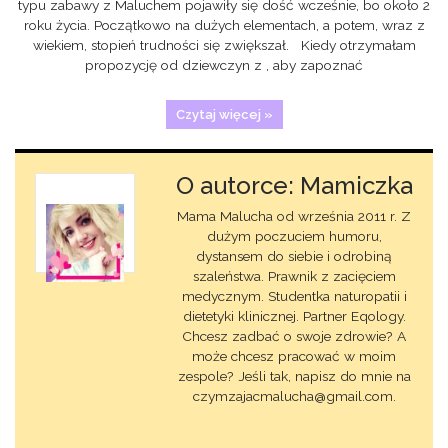
typu zabawy z Maluchem pojawiły się dość wcześnie, bo około 2
roku życia. Początkowo na dużych elementach, a potem, wraz z
wiekiem, stopień trudności się zwiększał. Kiedy otrzymałam
propozycję od dziewczyn z , aby zapoznać
Czytaj więcej »
O autorce: Mamiczka
Mama Malucha od września 2011 r. Z
dużym poczuciem humoru,
dystansem do siebie i odrobiną
szaleństwa. Prawnik z zacięciem
medycznym. Studentka naturopatii i
dietetyki klinicznej. Partner Eqology.
Chcesz zadbać o swoje zdrowie? A
może chcesz pracować w moim
zespole? Jeśli tak, napisz do mnie na
czymzajacmalucha@gmail.com.