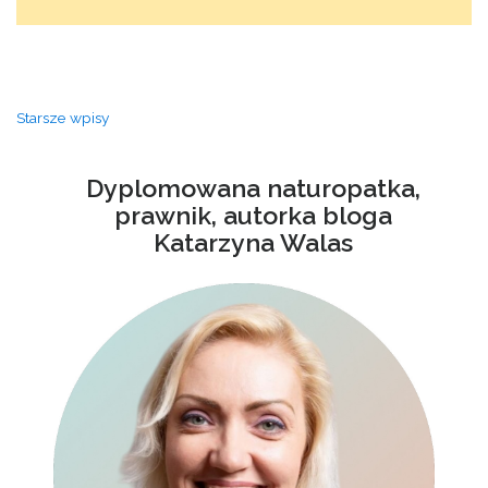
Nawigacja
Starsze wpisy
po
wpisach
Dyplomowana naturopatka,
prawnik, autorka bloga
Katarzyna Walas