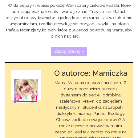
W dzisiejszym wpisie pokażę Wam cztery ciekawe książki, które
poruszają ważne tematy i warto je znać. Trzy z nich Maluch
otrzymał od wydawnictw, a jedną kupiłam sama. Jak wielokrotnie
wspominałam, rzadko decyduję się przyjąć książki i na bloga
trafiają recenzje tylko tych, które z jakiegoś powodu są warte, aby
o nich napisać.
Czytaj więcej »
O autorce: Mamiczka
Mama Malucha od września 2011 r. Z
dużym poczuciem humoru,
dystansem do siebie i odrobiną
szaleństwa. Prawnik z zacięciem
medycznym. Studentka naturopatii i
dietetyki klinicznej. Partner Eqology.
Chcesz zadbać o swoje zdrowie? A
może chcesz pracować w moim
zespole? Jeśli tak, napisz do mnie na
czymzajacmalucha@gmail.com.