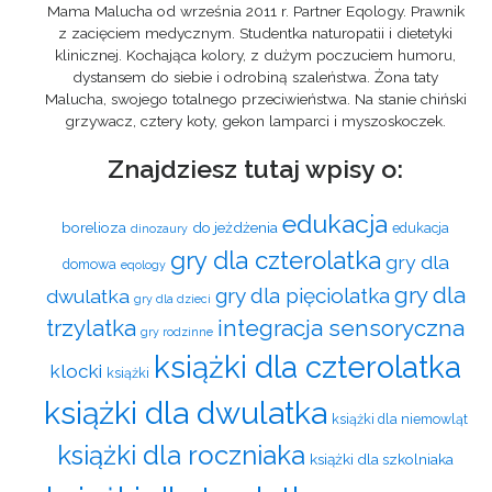
Mama Malucha od września 2011 r. Partner Eqology. Prawnik
z zacięciem medycznym. Studentka naturopatii i dietetyki
klinicznej. Kochająca kolory, z dużym poczuciem humoru,
dystansem do siebie i odrobiną szaleństwa. Żona taty
Malucha, swojego totalnego przeciwieństwa. Na stanie chiński
grzywacz, cztery koty, gekon lamparci i myszoskoczek.
Znajdziesz tutaj wpisy o:
edukacja
borelioza
do jeżdżenia
edukacja
dinozaury
gry dla czterolatka
gry dla
domowa
eqology
gry dla
gry dla pięciolatka
dwulatka
gry dla dzieci
trzylatka
integracja sensoryczna
gry rodzinne
książki dla czterolatka
klocki
książki
książki dla dwulatka
książki dla niemowląt
książki dla roczniaka
książki dla szkolniaka