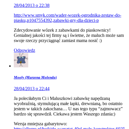
28/04/2013 o 22:38
http://www.smyk.com/wader-wozek-ogrodnika-zestaw-do-
piasku,p1047554392,zabawki-gry-dla-dzieci-p
Zdecydowanie wózek z zabawkami do piaskownicy!
Genialnej jakości tej firmy są i świetne, że maluch może sam
swoje rzeczy przyciągnąć zamiast mama nosić :)
Odpowiedz
Mooly (Marzena Molenda)
28/04/2013 o 22:44
Ja poleciłabym Ci i Maluszkowi zabawkę napędzaną
wyobraźnią, stymulującą małe łapki, drewnianą, bo ostatnio
jestem w takich zakochana… U nas tego typu “zajmowacz”
bardzo się sprawdził. Ciekawa jestem Waszego zdania:)
Wersja mniejsza gabarytowo:
http://allegro.pl/boikido-warsztat-40el-maly-konstruktor-6025-