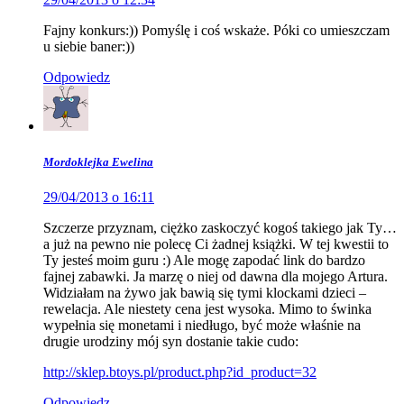
Fajny konkurs:)) Pomyślę i coś wskaże. Póki co umieszczam
u siebie baner:))
Odpowiedz
Mordoklejka Ewelina
29/04/2013 o 16:11
Szczerze przyznam, ciężko zaskoczyć kogoś takiego jak Ty…
a już na pewno nie polecę Ci żadnej książki. W tej kwestii to
Ty jesteś moim guru :) Ale mogę zapodać link do bardzo
fajnej zabawki. Ja marzę o niej od dawna dla mojego Artura.
Widziałam na żywo jak bawią się tymi klockami dzieci –
rewelacja. Ale niestety cena jest wysoka. Mimo to świnka
wypełnia się monetami i niedługo, być może właśnie na
drugie urodziny mój syn dostanie takie cudo:
http://sklep.btoys.pl/product.php?id_product=32
Odpowiedz