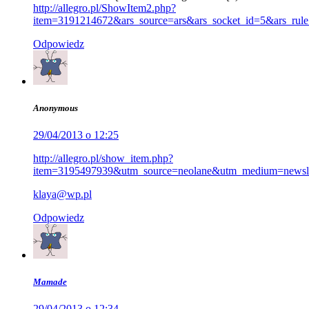
http://allegro.pl/ShowItem2.php?
item=3191214672&ars_source=ars&ars_socket_id=5&ars_rul
Odpowiedz
Anonymous
29/04/2013 o 12:25
http://allegro.pl/show_item.php?
item=3195497939&utm_source=neolane&utm_medium=newsle
klaya@wp.pl
Odpowiedz
Mamade
29/04/2013 o 12:34