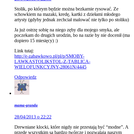
Stolik, po którym będzie można bezkarnie rysować. Ze
schowkiem na mazaki, kredę, kartki z dziełami młodego
artysty (gdyby jednak zechciał malować nie tylko po stoliku)
Ja już ostrzę sobię na niego zęby dla mojego smyka, ale
poczekam do drugich urodzin, bo na razie by nie docenił (ma
dopiero 15 miesięcy) :)
Link tutaj:
http://e-zabawkowo.pl/pl/p/SMOBY-
LAWKASTOLIKSTOL-Z-TABLICA-
WIELOFUNKCYJNY-28061N/4445
Odpowiedz
mama-granda
28/04/2013 o 22:22
Drewniane klocki, które nigdy nie przestają być “modne”. A
przede wszystkim są bardzo twórcze i pozwalają naszym