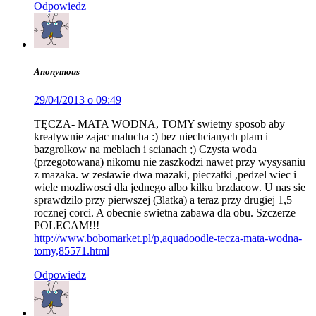
Odpowiedz
Anonymous
29/04/2013 o 09:49
TĘCZA- MATA WODNA, TOMY swietny sposob aby
kreatywnie zajac malucha :) bez niechcianych plam i
bazgrolkow na meblach i scianach ;) Czysta woda
(przegotowana) nikomu nie zaszkodzi nawet przy wysysaniu
z mazaka. w zestawie dwa mazaki, pieczatki ,pedzel wiec i
wiele mozliwosci dla jednego albo kilku brzdacow. U nas sie
sprawdzilo przy pierwszej (3latka) a teraz przy drugiej 1,5
rocznej corci. A obecnie swietna zabawa dla obu. Szczerze
POLECAM!!!
http://www.bobomarket.pl/p,aquadoodle-tecza-mata-wodna-
tomy,85571.html
Odpowiedz