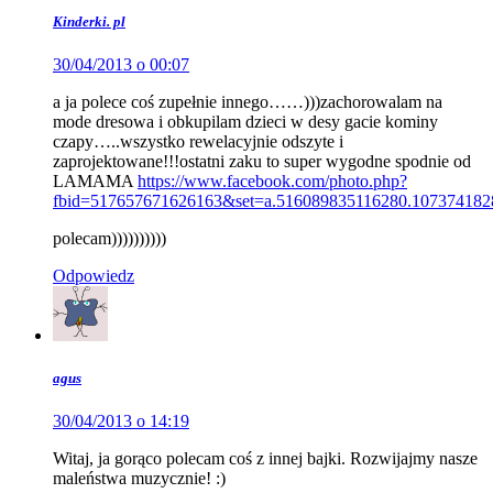
Kinderki. pl
30/04/2013 o 00:07
a ja polece coś zupełnie innego……)))zachorowalam na
mode dresowa i obkupilam dzieci w desy gacie kominy
czapy…..wszystko rewelacyjnie odszyte i
zaprojektowane!!!ostatni zaku to super wygodne spodnie od
LAMAMA
https://www.facebook.com/photo.php?
fbid=517657671626163&set=a.516089835116280.107374182
polecam))))))))))
Odpowiedz
agus
30/04/2013 o 14:19
Witaj, ja gorąco polecam coś z innej bajki. Rozwijajmy nasze
maleństwa muzycznie! :)