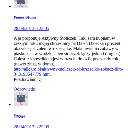
PamperMama
28/04/2013 o 22:05
A ja proponuję Aktywny Stoliczek. Taki sam kupiłam w
zeszłym roku mojej chrzestnicy na Dzień Dziecka i prezent
okazał się strzałem w dziesiątkę. Mała uwielbia zabawy w
piasku i … w wodzie, a ten stoliczek łączy jedno i drugie :)
Całość z krzesełkiem jest w użyciu do dziś, przez cały rok
(nawet zimą, w domu).
http://allegro.pl/aktywny-stoliczek-ed-krzeselko-zobacz-film-
3-i3193547779.html
Pozdrawiam! :)
Odpowiedz
Strzyga
28/04/2013 o 22:09