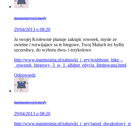
mamanatropiemody
29/04/2013 o 08:20
Ja swojej Krolewnie planuje zakupic rowerek, mysle ze
swietne i rozwijajace sa te biegowe, Twoj Maluch tez bylby
szczesliwy, do wyboru dwu- i trzykolowe
http://www.mamissima.pl/zabawki_i_gry/wishbone_bike_-
_rowerek_biegowy_3_w_1_alfabet_edycja_limitowana.html
Odpowiedz
mamanatropiemody
29/04/2013 o 08:20
http://www.mamissima.pl/zabawki_i_gry/janod_dwukolowy_