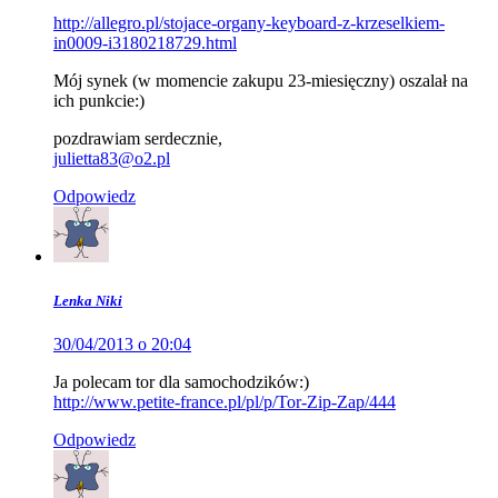
http://allegro.pl/stojace-organy-keyboard-z-krzeselkiem-
in0009-i3180218729.html
Mój synek (w momencie zakupu 23-miesięczny) oszalał na
ich punkcie:)
pozdrawiam serdecznie,
julietta83@o2.pl
Odpowiedz
Lenka Niki
30/04/2013 o 20:04
Ja polecam tor dla samochodzików:)
http://www.petite-france.pl/pl/p/Tor-Zip-Zap/444
Odpowiedz