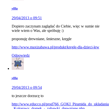
yllla
29/04/2013 o 09:51
Dopiero zaczynam zaglądać do Ciebie, więc w sumie nie
wiele wiem o Was, ale spróbuję :)
proponuję drewniane, śmieszne, kręgle
http://www.maxizabawa.pl/produkt/kregle-dla-dzieci-lew
Odpowiedz
yllla
29/04/2013 o 09:54
to jeszcze dorzucę to
http://www.educco.pl/prod766_GOKI_Piramida_do_ukladania
_Kolorowy_domek_-_zabawki_drewniane.php