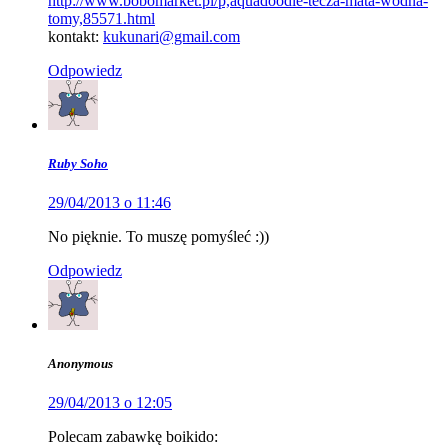
http://www.bobomarket.pl/p,aquadoodle-tecza-mata-wodna-
tomy,85571.html
kontakt:
kukunari@gmail.com
Odpowiedz
Ruby Soho
29/04/2013 o 11:46
No pięknie. To muszę pomyśleć :))
Odpowiedz
Anonymous
29/04/2013 o 12:05
Polecam zabawkę boikido: