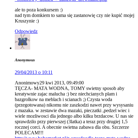
ale to poza konkursem :)
nad tym domkiem to sama się zastanowię czy nie kupić mojej
Kruszynie :)
Odpowiedz
Anonymous
29/04/2013 o 10:11
Anonimowy29 kwi 2013, 09:49:00
TĘCZA- MATA WODNA, TOMY swietny sposob aby
kreatywnie zajac malucha :) bez niechcianych plam i
bazgrolkow na meblach i scianach ;) Czysta woda
(przegotowana) nikomu nie zaszkodzi nawet przy wysysaniu
z mazaka. w zestawie dwa mazaki, pieczatki ,pedzel wiec i
wiele mozliwosci dla jednego albo kilku brzdacow. U nas sie
sprawdzilo przy pierwszej (3latka) a teraz przy drugiej 1,5
rocznej corci. A obecnie swietna zabawa dla obu. Szczerze
POLECAM!!!