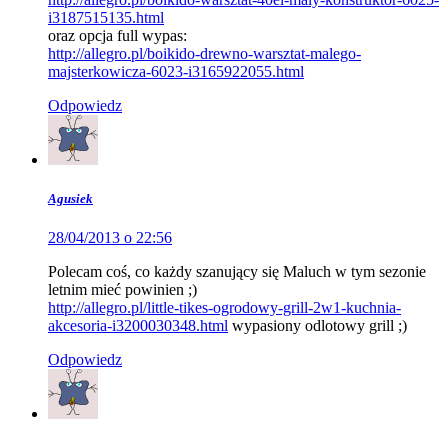
i3187515135.html
oraz opcja full wypas:
http://allegro.pl/boikido-drewno-warsztat-malego-
majsterkowicza-6023-i3165922055.html
Odpowiedz
Agusiek
28/04/2013 o 22:56
Polecam coś, co każdy szanujący się Maluch w tym sezonie
letnim mieć powinien ;)
http://allegro.pl/little-tikes-ogrodowy-grill-2w1-kuchnia-
akcesoria-i3200030348.html
wypasiony odlotowy grill ;)
Odpowiedz