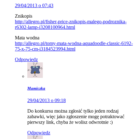
29/04/2013 o 07:43
Znikopis
http://allegro.pl/fisher-price-znikopis-malego-podroznika-
r6302-lamp-i3208100964.html
Mata wodna
http://allegro.pl/tomy-mata-wodna-aquadoodle-classic-6192-
75-x-75-cm-i3184523994.html
Odpowiedz
Mamiczka
29/04/2013 o 09:18
Do konkursu można zgłosić tylko jeden rodzaj
zabawki, więc jako zgłoszenie mogę potraktować
pierwszy link, chyba że wolisz odwrotnie :)
Odpowiedz