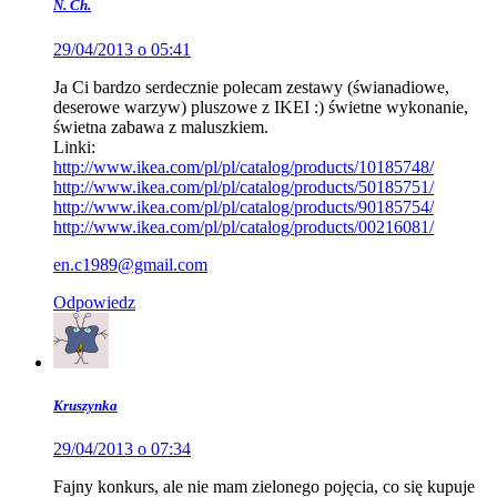
N. Ch.
29/04/2013 o 05:41
Ja Ci bardzo serdecznie polecam zestawy (świanadiowe,
deserowe warzyw) pluszowe z IKEI :) świetne wykonanie,
świetna zabawa z maluszkiem.
Linki:
http://www.ikea.com/pl/pl/catalog/products/10185748/
http://www.ikea.com/pl/pl/catalog/products/50185751/
http://www.ikea.com/pl/pl/catalog/products/90185754/
http://www.ikea.com/pl/pl/catalog/products/00216081/
en.c1989@gmail.com
Odpowiedz
Kruszynka
29/04/2013 o 07:34
Fajny konkurs, ale nie mam zielonego pojęcia, co się kupuje