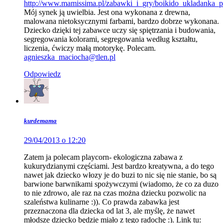
http://www.mamissima.pl/zabawki_i_gry/boikido_ukladanka_p
Mój synek ją uwielbia. Jest ona wykonana z drewna,
malowana nietoksycznymi farbami, bardzo dobrze wykonana.
Dziecko dzięki tej zabawce uczy się spiętrzania i budowania,
segregowania kolorami, segregowania według kształtu,
liczenia, ćwiczy małą motorykę. Polecam.
agnieszka_maciocha@tlen.pl
Odpowiedz
kurdemama
29/04/2013 o 12:20
Zatem ja polecam playcorn- ekologiczna zabawa z
kukurydzianymi częściami. Jest bardzo kreatywna, a do tego
nawet jak dziecko włozy je do buzi to nic się nie stanie, bo są
barwione barwnikami spożywczymi (wiadomo, że co za duzo
to nie zdrowo, ale raz na czas można dziecku pozwolic na
szaleństwa kulinarne :)). Co prawda zabawka jest
przeznaczona dla dziecka od lat 3, ale myślę, że nawet
młodsze dziecko będzie miało z tego radochę :). Link tu: