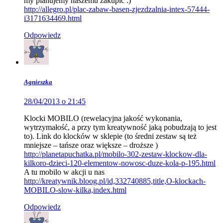
my planujemy naszemu zakupić :)
http://allegro.pl/plac-zabaw-basen-zjezdzalnia-intex-57444-
i3171634469.html
Odpowiedz
Agnieszka
28/04/2013 o 21:45
Klocki MOBILO (rewelacyjna jakość wykonania,
wytrzymałość, a przy tym kreatywność jaką pobudzają to jest
to). Link do klocków w sklepie (to średni zestaw są też
mniejsze – tańsze oraz większe – droższe )
http://planetapuchatka.pl/mobilo-302-zestaw-klockow-dla-
kilkoro-dzieci-120-elementow-nowosc-duze-kola-p-195.html
A tu mobilo w akcji u nas
http://kreatywnik.bloog.pl/id,332740885,title,O-klockach-
MOBILO-slow-kilka,index.html
Odpowiedz