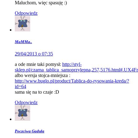
Maluchom, więc spasuję :)
Odpowiedz
MaMMa..
29/04/2013 o 07:35
a ode mnie taki pomysł:
http://styl-
sklep.pl/czarna_tablica_samoprzylepna,257,5176.html#.UX4F
albo wersja stojca-mniejsza :
http://www.buglo.pl/product/Tablica-do-rysowania-kreda/?
id=64
sama się na to czaje :D
Odpowiedz
Poczciwa Gaduła