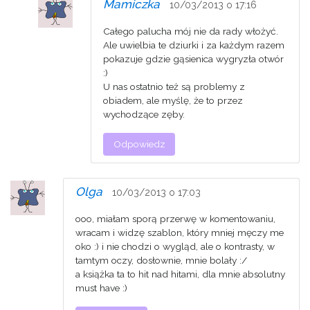
Mamiczka
10/03/2013 o 17:16
Całego palucha mój nie da rady włożyć.
Ale uwielbia te dziurki i za każdym razem
pokazuje gdzie gąsienica wygryzła otwór
:)
U nas ostatnio też są problemy z
obiadem, ale myślę, że to przez
wychodzące zęby.
Odpowiedz
Olga
10/03/2013 o 17:03
ooo, miałam sporą przerwę w komentowaniu,
wracam i widzę szablon, który mniej męczy me
oko :) i nie chodzi o wygląd, ale o kontrasty, w
tamtym oczy, dosłownie, mnie bolały :/
a książka ta to hit nad hitami, dla mnie absolutny
must have :)