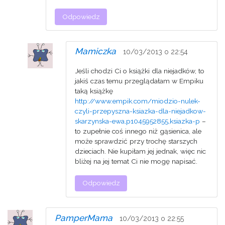
Odpowiedz
Mamiczka
10/03/2013 o 22:54
Jeśli chodzi Ci o książki dla niejadków, to
jakiś czas temu przeglądałam w Empiku
taką książkę
http://www.empik.com/miodzio-nulek-
czyli-przepyszna-ksiazka-dla-niejadkow-
skarzynska-ewa,p1045952855,ksiazka-p
–
to zupełnie coś innego niż gąsienica, ale
może sprawdzić przy trochę starszych
dzieciach. Nie kupiłam jej jednak, więc nic
bliżej na jej temat Ci nie mogę napisać.
Odpowiedz
PamperMama
10/03/2013 o 22:55