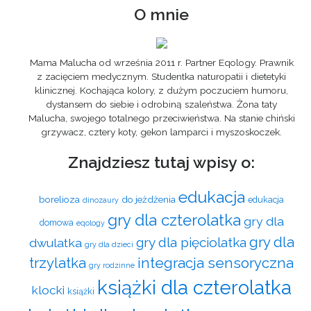
O mnie
Mama Malucha od września 2011 r. Partner Eqology. Prawnik
z zacięciem medycznym. Studentka naturopatii i dietetyki
klinicznej. Kochająca kolory, z dużym poczuciem humoru,
dystansem do siebie i odrobiną szaleństwa. Żona taty
Malucha, swojego totalnego przeciwieństwa. Na stanie chiński
grzywacz, cztery koty, gekon lamparci i myszoskoczek.
Znajdziesz tutaj wpisy o:
edukacja
borelioza
do jeżdżenia
edukacja
dinozaury
gry dla czterolatka
gry dla
domowa
eqology
gry dla
gry dla pięciolatka
dwulatka
gry dla dzieci
trzylatka
integracja sensoryczna
gry rodzinne
książki dla czterolatka
klocki
książki