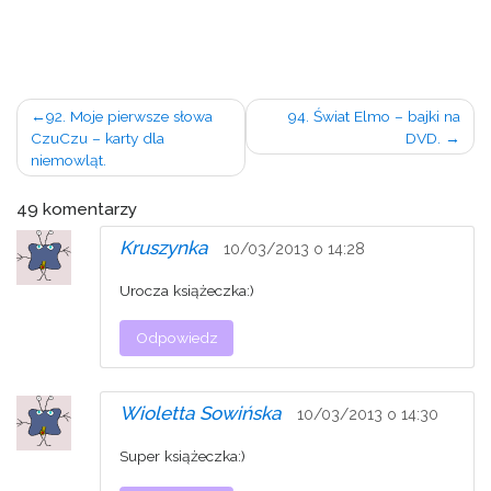
Nawigacja
92. Moje pierwsze słowa
94. Świat Elmo – bajki na
CzuCzu – karty dla
DVD.
wpisu
niemowląt.
49 komentarzy
Kruszynka
10/03/2013 o 14:28
Urocza książeczka:)
Odpowiedz
Wioletta Sowińska
10/03/2013 o 14:30
Super książeczka:)