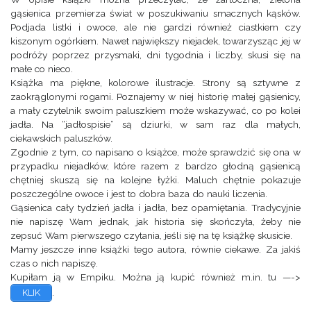
gąsienica przemierza świat w poszukiwaniu smacznych kąsków.
Podjada listki i owoce, ale nie gardzi również ciastkiem czy
kiszonym ogórkiem. Nawet największy niejadek, towarzysząc jej w
podróży poprzez przysmaki, dni tygodnia i liczby, skusi się na
małe co nieco.
Książka ma piękne, kolorowe ilustracje. Strony są sztywne z
zaokrąglonymi rogami. Poznajemy w niej historię małej gąsienicy,
a mały czytelnik swoim paluszkiem może wskazywać, co po kolei
jadła. Na “jadłospisie” są dziurki, w sam raz dla małych,
ciekawskich paluszków.
Zgodnie z tym, co napisano o książce, może sprawdzić się ona w
przypadku niejadków, które razem z bardzo głodną gąsienicą
chętniej skuszą się na kolejne łyżki. Maluch chętnie pokazuje
poszczególne owoce i jest to dobra baza do nauki liczenia.
Gąsienica cały tydzień jadła i jadła, bez opamiętania. Tradycyjnie
nie napiszę Wam jednak, jak historia się skończyła, żeby nie
zepsuć Wam pierwszego czytania, jeśli się na tę książkę skusicie.
Mamy jeszcze inne książki tego autora, równie ciekawe. Za jakiś
czas o nich napiszę.
Kupiłam ją w Empiku. Można ją kupić również m.in. tu —->
.
KLIK