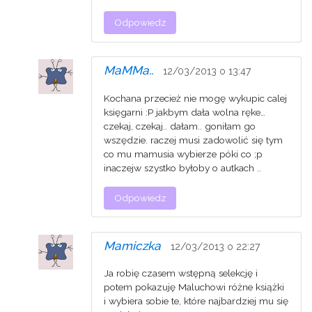
Odpowiedz
MaMMa..
12/03/2013 o 13:47
Kochana przecież nie mogę wykupic calej
księgarni :P jakbym dała wolna ręke…
czekaj, czekaj.. dałam.. goniłam go
wszędzie. raczej musi zadowolić się tym
co mu mamusia wybierze póki co ;p
inaczejw szystko byłoby o autkach ..
Odpowiedz
Mamiczka
12/03/2013 o 22:27
Ja robię czasem wstępną selekcję i
potem pokazuję Maluchowi różne książki
i wybiera sobie te, które najbardziej mu się