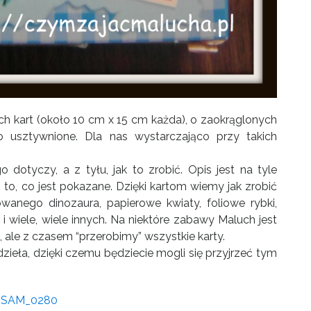
h kart (około 10 cm x 15 cm każda), o zaokrąglonych
ko usztywnione. Dla nas wystarczająco przy takich
otyczy, a z tyłu, jak to zrobić. Opis jest na tyle
o, co jest pokazane. Dzięki kartom wiemy jak zrobić
owanego dinozaura, papierowe kwiaty, foliowe rybki,
iele, wiele innych. Na niektóre zabawy Maluch jest
 ale z czasem “przerobimy” wszystkie karty.
eła, dzięki czemu będziecie mogli się przyjrzeć tym