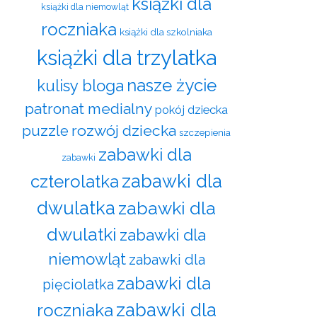
książki dla
książki dla niemowląt
roczniaka
książki dla szkolniaka
książki dla trzylatka
nasze życie
kulisy bloga
patronat medialny
pokój dziecka
rozwój dziecka
puzzle
szczepienia
zabawki dla
zabawki
zabawki dla
czterolatka
dwulatka
zabawki dla
dwulatki
zabawki dla
niemowląt
zabawki dla
zabawki dla
pięciolatka
zabawki dla
roczniaka