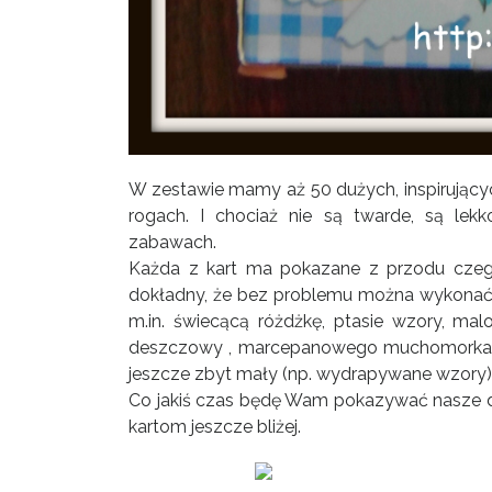
W zestawie mamy aż 50 dużych, inspirującyc
rogach. I chociaż nie są twarde, są lek
zabawach.
Każda z kart ma pokazane z przodu czego d
dokładny, że bez problemu można wykonać t
m.in. świecącą różdżkę, ptasie wzory, mal
deszczowy , marcepanowego muchomorka i w
jeszcze zbyt mały (np. wydrapywane wzory),
Co jakiś czas będę Wam pokazywać nasze dzi
kartom jeszcze bliżej.