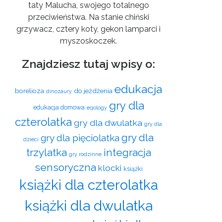
taty Malucha, swojego totalnego
przeciwieństwa. Na stanie chiński
grzywacz, cztery koty, gekon lamparci i
myszoskoczek.
Znajdziesz tutaj wpisy o:
edukacja
borelioza
do jeżdżenia
dinozaury
gry dla
edukacja domowa
eqology
czterolatka
gry dla dwulatka
gry dla
gry dla
gry dla pięciolatka
dzieci
trzylatka
integracja
gry rodzinne
sensoryczna
klocki
książki
książki dla czterolatka
książki dla dwulatka