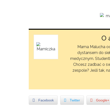
O 
Mama Malucha od 
dystansem do sieb
medycznym. Studentka n
Chcesz zadbać o s
zespole? Jeśli tak,
Facebook
Twitter
Google+