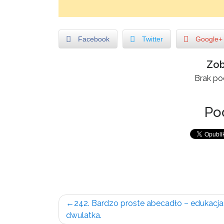
Facebook
Twitter
Google+
Zob
Brak p
Pod
Nawigacja
242. Bardzo proste abecadło – edukacja
dwulatka.
wpisu