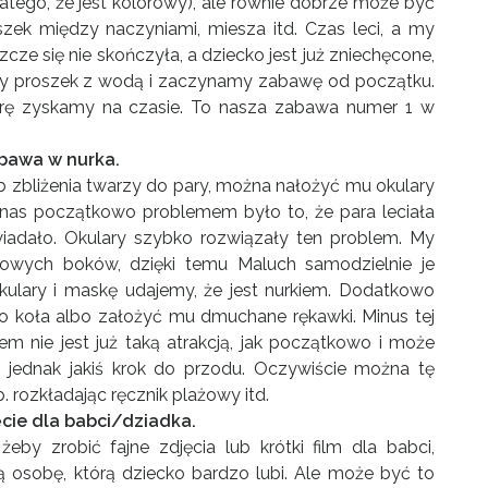
atego, że jest kolorowy), ale równie dobrze może być
szek między naczyniami, miesza itd. Czas leci, a my
eszcze się nie skończyła, a dziecko jest już zniechęcone,
 proszek z wodą i zaczynamy zabawę od początku.
urę zyskamy na czasie. To nasza zabawa numer 1 w
abawa w nurka.
b zbliżenia twarzy do pary, można nałożyć mu okulary
 nas początkowo problemem było to, że para leciała
adało. Okulary szybko rozwiązały ten problem. My
kowych boków, dzięki temu Maluch samodzielnie je
okulary i maskę udajemy, że jest nurkiem. Dodatkowo
 koła albo założyć mu dmuchane rękawki. Minus tej
em nie jest już taką atrakcją, jak początkowo i może
 jednak jakiś krok do przodu. Oczywiście można tę
rozkładając ręcznik plażowy itd.
ęcie dla babci/dziadka.
by zrobić fajne zdjęcia lub krótki film dla babci,
taką osobę, którą dziecko bardzo lubi. Ale może być to