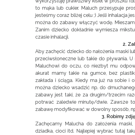
wykorzystuję prawdziwy kisiel w proszku (dl
to mąka lub cukier. Maluch przesypuje pro
jesteśmy coraz bliżej celu ;) Jeśli inhalacja j
można do zabawy włączyć wodę. Mieszamy
Zanim dziecko dokładnie wymiesza mikst
czasie inhalacji.
2. Z
Aby zachęcić dziecko do nałożenia maski lu
przeciwsłoneczne lub takie do pływania. U
Maluchowi do oczu, co niezbyt mu odpowi
akurat mamy takie na gumce, bez plasti
zakłada i ściąga. Kiedy ma już na sobie i 
można dziecko wsadzić np. do dmuchanego
zabawy jest taki, że za drugim/trzecim raz
potrwać zaledwie minutę/dwie. Zawsze to
zabawę modyfikować w dowolny sposób, np. 
3. Robimy zdj
Zachęcamy Malucha do założenia maski, że
dziadka, cioci itd. Najlepiej wybrać tutaj 