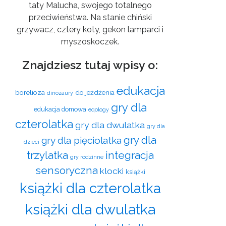
taty Malucha, swojego totalnego
przeciwieństwa. Na stanie chiński
grzywacz, cztery koty, gekon lamparci i
myszoskoczek.
Znajdziesz tutaj wpisy o:
edukacja
borelioza
do jeżdżenia
dinozaury
gry dla
edukacja domowa
eqology
czterolatka
gry dla dwulatka
gry dla
gry dla
gry dla pięciolatka
dzieci
trzylatka
integracja
gry rodzinne
sensoryczna
klocki
książki
książki dla czterolatka
książki dla dwulatka