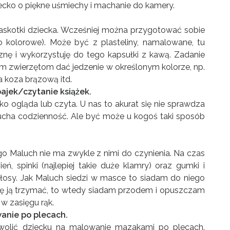
dziecko o piękne uśmiechy i machanie do kamery.
maskotki dziecka. Wcześniej można przygotować sobie
o kolorowe). Może być z plasteliny, namalowane, tu
iznę i wykorzystuję do tego kapsułki z kawą. Zadanie
 zwierzętom dać jedzenie w określonym kolorze, np.
a koza brązową itd.
bajek/czytanie książek.
cko ogląda lub czyta. U nas to akurat się nie sprawdza
 Malucha codzienność. Ale być może u kogoś taki sposób
ego Maluch nie ma zwykle z nimi do czynienia. Na czas
ń, spinki (najlepiej takie duże klamry) oraz gumki i
sy. Jak Maluch siedzi w masce to siadam do niego
szę ją trzymać, to wtedy siadam przodem i opuszczam
w zasięgu rąk.
wanie po plecach.
wolić dziecku na malowanie mazakami po plecach.