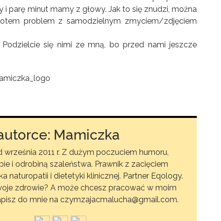
i parę minut mamy z głowy. Jak to się znudzi, można
 potem problem z samodzielnym zmyciem/zdjęciem
Podzielcie się nimi ze mną, bo przed nami jeszcze
autorce: Mamiczka
września 2011 r. Z dużym poczuciem humoru,
ie i odrobiną szaleństwa. Prawnik z zacięciem
aturopatii i dietetyki klinicznej. Partner Eqology.
woje zdrowie? A może chcesz pracować w moim
 napisz do mnie na czymzajacmalucha@gmail.com.