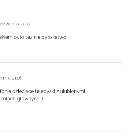
01/2014 o 21:07
askiem było tez nie było łatwo
014 o 21:16
onie dziecięce teledyski z ulubionymi
 rolach głównych :)