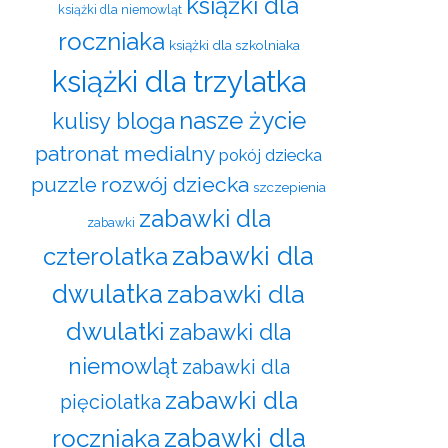
książki dla
książki dla niemowląt
roczniaka
książki dla szkolniaka
książki dla trzylatka
nasze życie
kulisy bloga
patronat medialny
pokój dziecka
rozwój dziecka
puzzle
szczepienia
zabawki dla
zabawki
zabawki dla
czterolatka
dwulatka
zabawki dla
dwulatki
zabawki dla
niemowląt
zabawki dla
zabawki dla
pięciolatka
zabawki dla
roczniaka