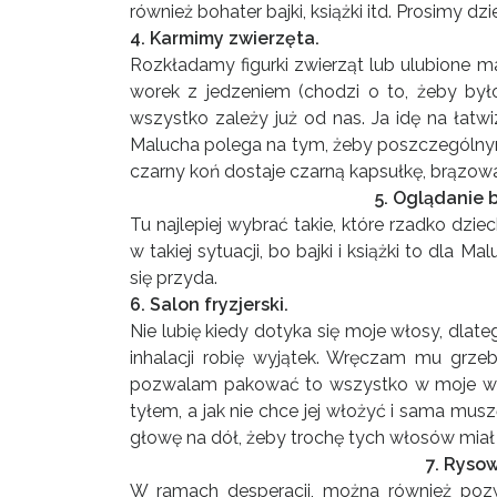
również bohater bajki, książki itd. Prosimy 
4. Karmimy zwierzęta.
Rozkładamy figurki zwierząt lub ulubione 
worek z jedzeniem (chodzi o to, żeby był
wszystko zależy już od nas. Ja idę na łatw
Malucha polega na tym, żeby poszczególnym
czarny koń dostaje czarną kapsułkę, brązow
5. Oglądanie 
Tu najlepiej wybrać takie, które rzadko dzie
w takiej sytuacji, bo bajki i książki to dla
się przyda.
6. Salon fryzjerski.
Nie lubię kiedy dotyka się moje włosy, dlat
inhalacji robię wyjątek. Wręczam mu grzebie
pozwalam pakować to wszystko w moje wło
tyłem, a jak nie chce jej włożyć i sama mu
głowę na dół, żeby trochę tych włosów miał 
7. Ryso
W ramach desperacji, można również poz