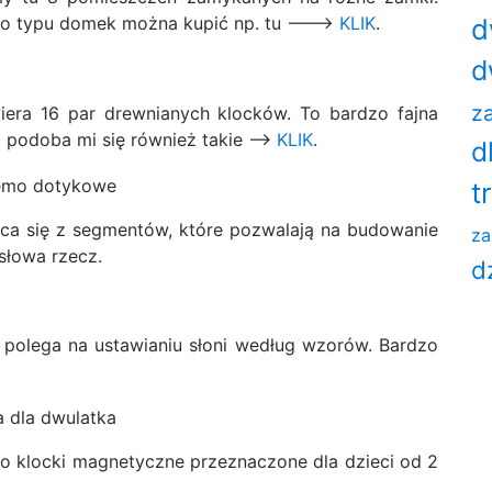
d
ego typu domek można kupić np. tu ——->
KLIK
.
d
za
iera 16 par drewnianych klocków. To bardzo fajna
 podoba mi się również takie ——>
KLIK
.
d
t
ąca się z segmentów, które pozwalają na budowanie
za
słowa rzecz.
d
a polega na ustawianiu słoni według wzorów. Bardzo
 to klocki magnetyczne przeznaczone dla dzieci od 2