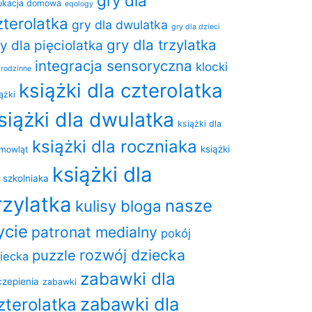
gry dla
ukacja domowa
eqology
zterolatka
gry dla dwulatka
gry dla dzieci
gry dla trzylatka
y dla pięciolatka
integracja sensoryczna
klocki
 rodzinne
książki dla czterolatka
ążki
siążki dla dwulatka
książki dla
książki dla roczniaka
książki
emowląt
książki dla
a szkolniaka
rzylatka
nasze
kulisy bloga
ycie
patronat medialny
pokój
rozwój dziecka
puzzle
iecka
zabawki dla
czepienia
zabawki
zabawki dla
zterolatka