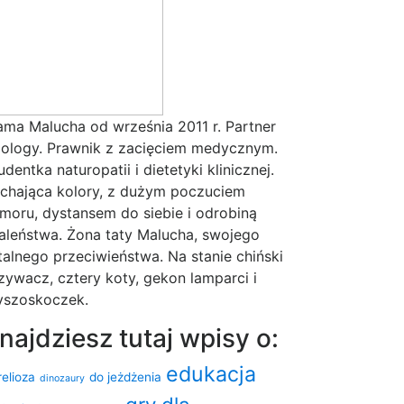
ma Malucha od września 2011 r. Partner
ology. Prawnik z zacięciem medycznym.
udentka naturopatii i dietetyki klinicznej.
chająca kolory, z dużym poczuciem
moru, dystansem do siebie i odrobiną
aleństwa. Żona taty Malucha, swojego
talnego przeciwieństwa. Na stanie chiński
zywacz, cztery koty, gekon lamparci i
szoskoczek.
najdziesz tutaj wpisy o:
edukacja
relioza
do jeżdżenia
dinozaury