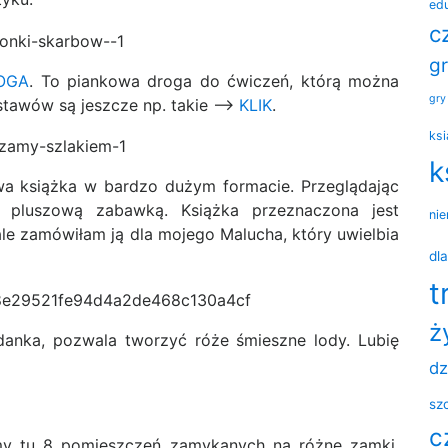
ed
c
gr
OGA
. To piankowa droga do ćwiczeń, którą można
gry
stawów są jeszcze np. takie ——>
KLIK
.
ksi
k
wa książka w bardzo dużym formacie. Przeglądając
 pluszową zabawką. Książka przeznaczona jest
ni
 ale zamówiłam ją dla mojego Malucha, który uwielbia
dl
t
ż
danka, pozwala tworzyć róże śmieszne lody. Lubię
dz
sz
c
y tu 8 pomieszczeń zamykanych na różne zamki.