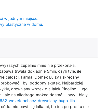
eci w jednym miejscu.
awy plastyczne w domu.
wyższych zupełnie mnie nie przekonała.
bawa trwała dokładnie 5min, czyli tyle, ile
nie całości. Farma, Domek Luizy i skręcany
próbować i był podobny skutek. Najbardziej
wykły, drewniany wózek dla lalek Pinolino Hugo
 ale na alledrogo można dostać liliowy i biały
262632-wozek-pchacz-drewniany-hugo-lila-
ż córka nie bawi się lalkami, bo ich po prostu nie