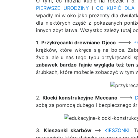
O tym, co można kupić na roczek i 3. 
PIERWSZE URODZINY
i
CO KUPIĆ DLA 
wpadły mi w oko jako prezenty dla dwulatk
dla niektórych część z pokazanych poniż
innych zbyt łatwa. Wszystko zależy tutaj 
1.
Przykręcanki drewniane Djeco
——->
P
krążków, które wkręca się na bolce. Zab
życia, ale u nas tego typu przykręcanki s
zabawek bardzo fajnie wygląda też ten 
śrubkach, które możecie zobaczyć w tym w
2.
Klocki konstrukcyjne Meccano
——->
sobą za pomocą dużego i bezpiecznego śr
3.
Kieszonki skarbów
—–>
KIESZONKI
. T
przedmioty, które dziecko rozpozna po do