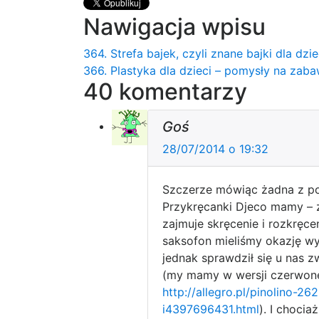
Nawigacja wpisu
364. Strefa bajek, czyli znane bajki dla dzi
366. Plastyka dla dzieci – pomysły na zab
40 komentarzy
Goś
28/07/2014 o 19:32
Szczerze mówiąc żadna z po
Przykręcanki Djeco mamy – za
zajmuje skręcenie i rozkręce
saksofon mieliśmy okazję wy
jednak sprawdził się u nas z
(my mamy w wersji czerwonej,
http://allegro.pl/pinolino-
i4397696431.html
). I chocia