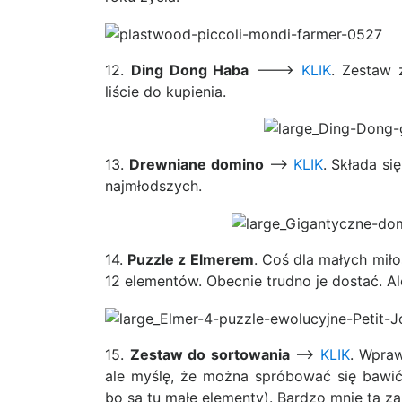
12.
Ding Dong Haba
——->
KLIK
. Zestaw 
liście do kupienia.
13.
Drewniane domino
——>
KLIK
. Składa s
najmłodszych.
14.
Puzzle z Elmerem
. Coś dla małych miło
12 elementów. Obecnie trudno je dostać. A
15.
Zestaw do sortowania
—–>
KLIK
. Wpraw
ale myślę, że można spróbować się bawi
bo są tu małe elementy). Bardzo mnie ta z