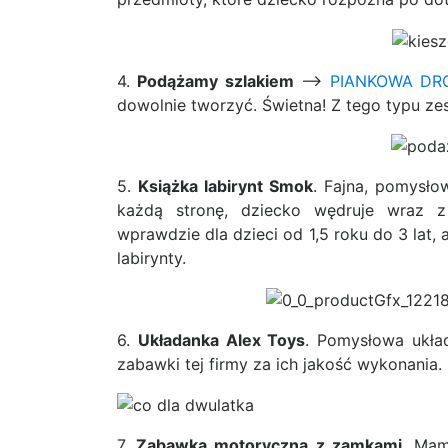
4.
Podążamy szlakiem
—–>
PIANKOWA DR
dowolnie tworzyć. Świetna! Z tego typu ze
5.
Książka labirynt Smok
. Fajna, pomysło
każdą stronę, dziecko wędruje wraz z
wprawdzie dla dzieci od 1,5 roku do 3 lat,
labirynty.
6.
Układanka Alex Toys
. Pomysłowa ukła
zabawki tej firmy za ich jakość wykonania.
7.
Zabawka motoryczna z zamkami
. Mam