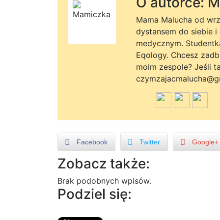
O autorce: 
Mama Malucha od wrze
dystansem do siebie i
medycznym. Studentka n
Eqology. Chcesz zadb
moim zespole? Jeśli t
czymzajacmalucha@gm
Facebook
Twitter
Google+
Zobacz także:
Brak podobnych wpisów.
Podziel się: