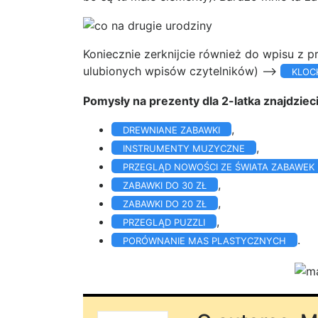
Koniecznie zerknijcie również do wpisu z p
ulubionych wpisów czytelników) —–>
KLOC
Pomysły na prezenty dla 2-latka znajdziec
,
DREWNIANE ZABAWKI
,
INSTRUMENTY MUZYCZNE
PRZEGLĄD NOWOŚCI ZE ŚWIATA ZABAWEK
,
ZABAWKI DO 30 ZŁ
,
ZABAWKI DO 20 ZŁ
,
PRZEGLĄD PUZZLI
.
PORÓWNANIE MAS PLASTYCZNYCH