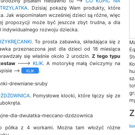
urodziny pisałam niedawno tu —–>
CO KUPIĆ NA
TRZYLATKA
. Dzisiaj pokażę Wam produkty, które
a. Jak wspominałam wcześniej dzieci są różne, więc
ej propozycji może być jeszcze zbyt trudna, a dla
od indywidualnego rozwoju dziecka.
RZYKRĘCANKI
. To prosta zabawka, składająca się z
Ma
awka przeznaczona jest dla dzieci od 18 miesiąca
Eq
prawdzały się właśnie około 2 urodzin.
Z tego typu
St
zestaw
——->
KLIK
. A motorykę małą ćwiczymy na
Ko
pisie —–>
.
hu
KLIK
sz
to
gr
DŻDŻOWNICA
. Pomysłowe klocki, które łączy się ze
my
ubokręta.
Z
bo
o półka z 4 workami. Można tam włożyć różne
tyku.