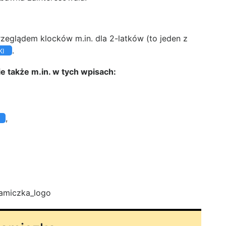
rzeglądem klocków m.in. dla 2-latków (to jeden z
.
KI
ie także m.in. w tych wpisach:
,