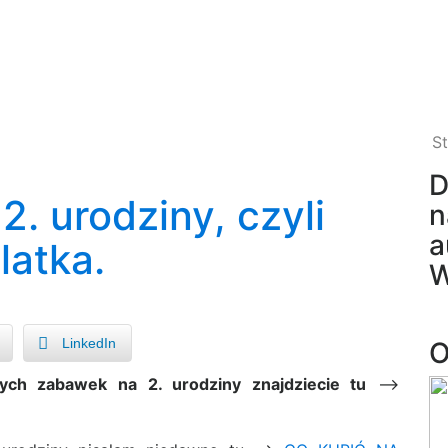
S
D
2. urodziny, czyli
n
a
latka.
W
LinkedIn
O
ch zabawek na 2. urodziny znajdziecie tu
—->